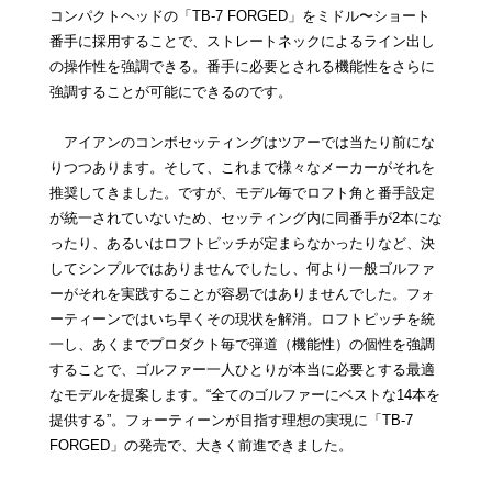
コンパクトヘッドの「TB-7 FORGED」をミドル〜ショート
番手に採用することで、ストレートネックによるライン出し
の操作性を強調できる。番手に必要とされる機能性をさらに
強調することが可能にできるのです。
アイアンのコンボセッティングはツアーでは当たり前にな
りつつあります。そして、これまで様々なメーカーがそれを
推奨してきました。ですが、モデル毎でロフト角と番手設定
が統一されていないため、セッティング内に同番手が2本にな
ったり、あるいはロフトピッチが定まらなかったりなど、決
してシンプルではありませんでしたし、何より一般ゴルファ
ーがそれを実践することが容易ではありませんでした。フォ
ーティーンではいち早くその現状を解消。ロフトピッチを統
一し、あくまでプロダクト毎で弾道（機能性）の個性を強調
することで、ゴルファー一人ひとりが本当に必要とする最適
なモデルを提案します。“全てのゴルファーにベストな14本を
提供する”。フォーティーンが目指す理想の実現に「TB-7
FORGED」の発売で、大きく前進できました。