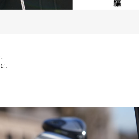
番。
りは、