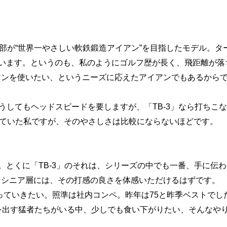
開発部が“世界一やさしい軟鉄鍛造アイアン”を目指したモデル。タ
ています。というのも、私のようにゴルフ歴が長く、飛距離が落
アンを使いたい、というニーズに応えたアイアンでもあるから
うしてもヘッドスピードを要しますが、「TB-3」なら打ちこ
を使っていた私ですが、そのやさしさは比較にならないほどです。
。とくに「TB-3」のそれは、シリーズの中でも一番、手に伝わ
なシニア層には、その打感の良さを体感いただけるはずです。
狙っていきたい。照準は社内コンペ。昨年は75と昨季ベストでし
を出す猛者たちがいる中、少しでも食い下がりたい、そんなや