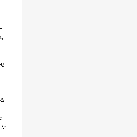
ー
ち
で
なせ
る
た
りが