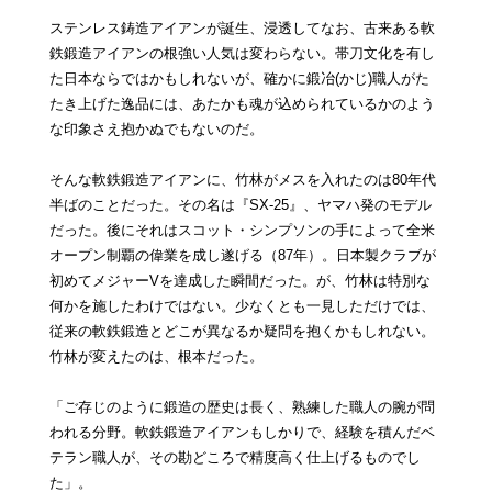
ステンレス鋳造アイアンが誕生、浸透してなお、古来ある軟
鉄鍛造アイアンの根強い人気は変わらない。帯刀文化を有し
た日本ならではかもしれないが、確かに鍛冶(かじ)職人がた
たき上げた逸品には、あたかも魂が込められているかのよう
な印象さえ抱かぬでもないのだ。
そんな軟鉄鍛造アイアンに、竹林がメスを入れたのは80年代
半ばのことだった。その名は『SX‐25』、ヤマハ発のモデル
だった。後にそれはスコット・シンプソンの手によって全米
オープン制覇の偉業を成し遂げる（87年）。日本製クラブが
初めてメジャーVを達成した瞬間だった。が、竹林は特別な
何かを施したわけではない。少なくとも一見しただけでは、
従来の軟鉄鍛造とどこが異なるか疑問を抱くかもしれない。
竹林が変えたのは、根本だった。
「ご存じのように鍛造の歴史は長く、熟練した職人の腕が問
われる分野。軟鉄鍛造アイアンもしかりで、経験を積んだベ
テラン職人が、その勘どころで精度高く仕上げるものでし
た」。