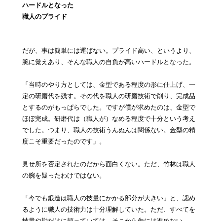
ハードルとなった
職人のプライド
だが、事は簡単には運ばない。プライド高い、というより、
腕に覚えあり、そんな職人の自負が高いハードルとなった。
「当時のやり方としては、金型である程度の形に仕上げ、一
定の研磨代を残す。その代を職人の研磨技術で削り、完成品
とするのがもっぱらでした。ですが僕が求めたのは、金型で
ほぼ完成。研磨代は（職人が）なめる程度で十分という考え
でした。つまり、職人の技術うんぬんは関係ない。金型の精
度こそ重要だったのです」。
見せ所を否定されたのだから面白くない。ただ、竹林は職人
の腕を疑ったわけではない。
「今でも鍛造は職人の技量にかかる部分が大きい」と、認め
るように職人の技術力は十分理解していた。ただ、すべてを
技量や勘だけに頼っていては、そこから先には進めない。