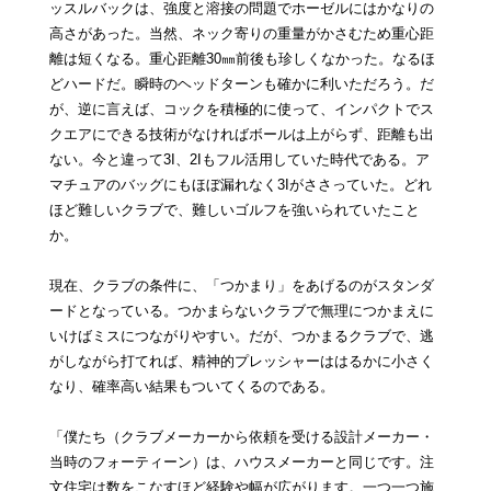
ッスルバックは、強度と溶接の問題でホーゼルにはかなりの
高さがあった。当然、ネック寄りの重量がかさむため重心距
離は短くなる。重心距離30㎜前後も珍しくなかった。なるほ
どハードだ。瞬時のヘッドターンも確かに利いただろう。だ
が、逆に言えば、コックを積極的に使って、インパクトでス
クエアにできる技術がなければボールは上がらず、距離も出
ない。今と違って3I、2Iもフル活用していた時代である。ア
マチュアのバッグにもほぼ漏れなく3Iがささっていた。どれ
ほど難しいクラブで、難しいゴルフを強いられていたこと
か。
現在、クラブの条件に、「つかまり」をあげるのがスタンダ
ードとなっている。つかまらないクラブで無理につかまえに
いけばミスにつながりやすい。だが、つかまるクラブで、逃
がしながら打てれば、精神的プレッシャーははるかに小さく
なり、確率高い結果もついてくるのである。
「僕たち（クラブメーカーから依頼を受ける設計メーカー・
当時のフォーティーン）は、ハウスメーカーと同じです。注
文住宅は数をこなすほど経験や幅が広がります。一つ一つ施