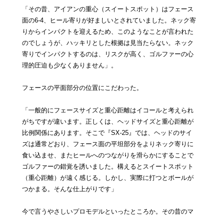
「その昔、アイアンの重心（スイートスポット）はフェース
面の6‐4、ヒール寄りが好ましいとされていました。ネック寄
りからインパクトを迎えるため、このようなことが言われた
のでしょうが、ハッキリとした根拠は見当たらない。ネック
寄りでインパクトするのは、リスクが高く、ゴルファーの心
理的圧迫も少なくありません」。
フェースの平面部分の位置にこだわった。
「一般的にフェースサイズと重心距離はイコールと考えられ
がちですが違います。正しくは、ヘッドサイズと重心距離が
比例関係にあります。そこで『SX‐25』では、ヘッドのサイ
ズは通常どおり、フェース面の平坦部分をよりネック寄りに
食い込ませ、またヒールへのつながりを滑らかにすることで
ゴルファーの錯覚を誘いました。構えるとスイートスポット
（重心距離）が遠く感じる。しかし、実際に打つとボールが
つかまる。そんな仕上がりです」
今で言うやさしいプロモデルといったところか。その昔のマ