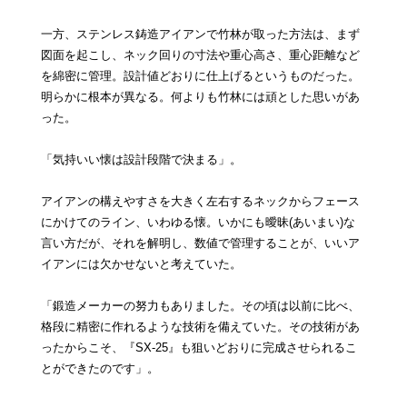
一方、ステンレス鋳造アイアンで竹林が取った方法は、まず
図面を起こし、ネック回りの寸法や重心高さ、重心距離など
を綿密に管理。設計値どおりに仕上げるというものだった。
明らかに根本が異なる。何よりも竹林には頑とした思いがあ
った。
「気持いい懐は設計段階で決まる」。
アイアンの構えやすさを大きく左右するネックからフェース
にかけてのライン、いわゆる懐。いかにも曖昧(あいまい)な
言い方だが、それを解明し、数値で管理することが、いいア
イアンには欠かせないと考えていた。
「鍛造メーカーの努力もありました。その頃は以前に比べ、
格段に精密に作れるような技術を備えていた。その技術があ
ったからこそ、『SX‐25』も狙いどおりに完成させられるこ
とができたのです」。