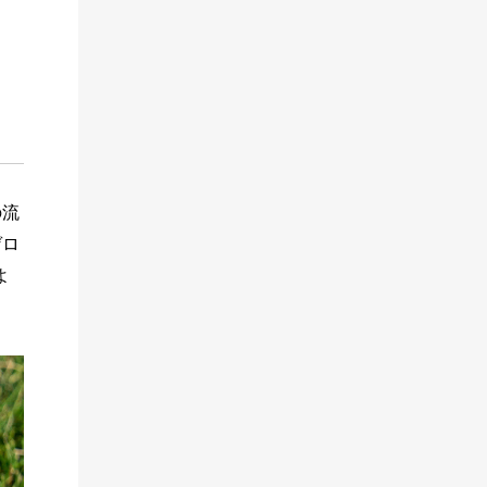
の流
ゲロ
よ