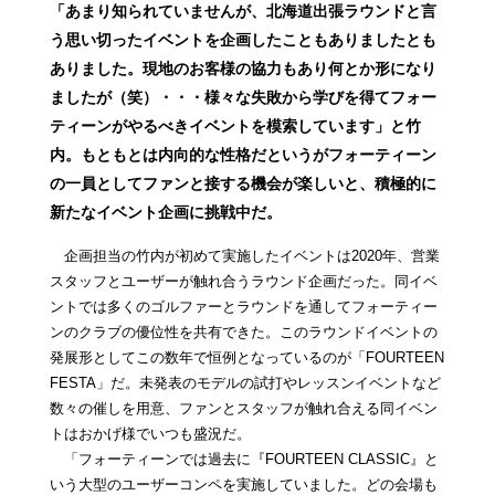
「あまり知られていませんが、北海道出張ラウンドと言
う思い切ったイベントを企画したこともありましたとも
ありました。現地のお客様の協力もあり何とか形になり
ましたが（笑）・・・様々な失敗から学びを得てフォー
ティーンがやるべきイベントを模索しています」と竹
内。もともとは内向的な性格だというがフォーティーン
の一員としてファンと接する機会が楽しいと、積極的に
新たなイベント企画に挑戦中だ。
企画担当の竹内が初めて実施したイベントは2020年、営業
スタッフとユーザーが触れ合うラウンド企画だった。同イベ
ントでは多くのゴルファーとラウンドを通してフォーティー
ンのクラブの優位性を共有できた。このラウンドイベントの
発展形としてこの数年で恒例となっているのが「FOURTEEN
FESTA」だ。未発表のモデルの試打やレッスンイベントなど
数々の催しを用意、ファンとスタッフが触れ合える同イベン
トはおかげ様でいつも盛況だ。
「フォーティーンでは過去に『FOURTEEN CLASSIC』と
いう大型のユーザーコンペを実施していました。どの会場も