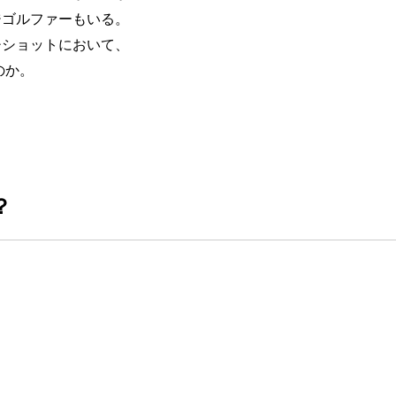
ジゴルファーもいる。
チショットにおいて、
のか。
？